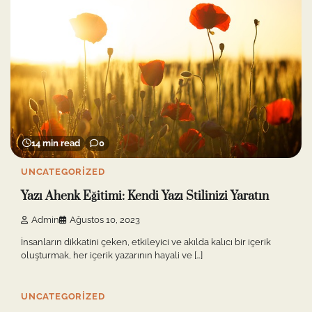
14 min read
0
UNCATEGORIZED
Yazı Ahenk Eğitimi: Kendi Yazı Stilinizi Yaratın
Admin
Ağustos 10, 2023
İnsanların dikkatini çeken, etkileyici ve akılda kalıcı bir içerik
oluşturmak, her içerik yazarının hayali ve […]
4 min read
0
UNCATEGORIZED