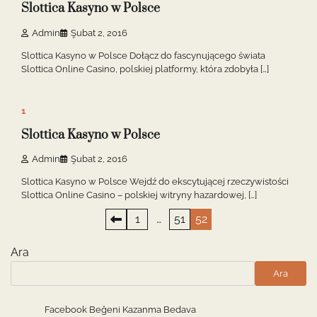
Slottica Kasyno w Polsce
Admin
Şubat 2, 2016
Slottica Kasyno w Polsce Dołącz do fascynującego świata
Slottica Online Casino, polskiej platformy, która zdobyła […]
7 min read
0
1
Slottica Kasyno w Polsce
Admin
Şubat 2, 2016
Slottica Kasyno w Polsce Wejdź do ekscytującej rzeczywistości
Slottica Online Casino – polskiej witryny hazardowej, […]
Yazı
1
…
51
52
sayfalaması
Ara
Ara
Facebook Beğeni Kazanma Bedava