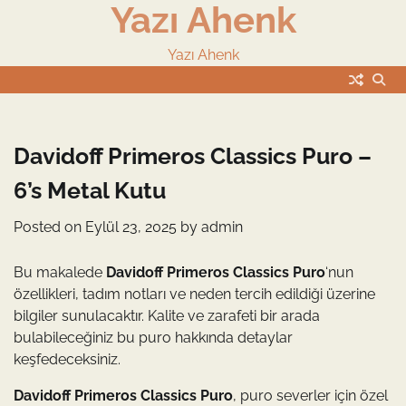
Yazı Ahenk
Skip
to
content
Yazı Ahenk
Davidoff Primeros Classics Puro –
6’s Metal Kutu
Posted on
Eylül 23, 2025
by
admin
Bu makalede
Davidoff Primeros Classics Puro
‘nun
özellikleri, tadım notları ve neden tercih edildiği üzerine
bilgiler sunulacaktır. Kalite ve zarafeti bir arada
bulabileceğiniz bu puro hakkında detaylar
keşfedeceksiniz.
Davidoff Primeros Classics Puro
, puro severler için özel