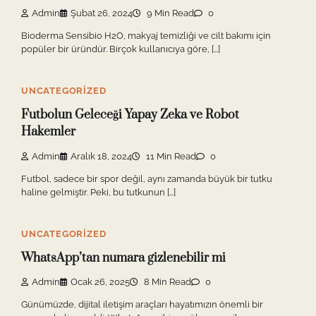
Admin
Şubat 26, 2024
9 Min Read
0
Bioderma Sensibio H2O, makyaj temizliği ve cilt bakımı için
popüler bir üründür. Birçok kullanıcıya göre, […]
UNCATEGORIZED
Futbolun Geleceği Yapay Zeka ve Robot
Hakemler
Admin
Aralık 18, 2024
11 Min Read
0
Futbol, sadece bir spor değil, aynı zamanda büyük bir tutku
haline gelmiştir. Peki, bu tutkunun […]
UNCATEGORIZED
WhatsApp’tan numara gizlenebilir mi
Admin
Ocak 26, 2025
8 Min Read
0
Günümüzde, dijital iletişim araçları hayatımızın önemli bir