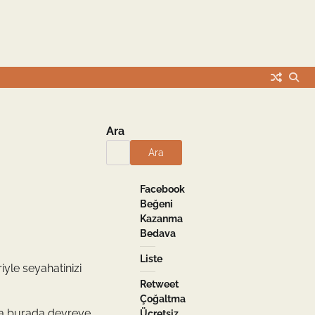
Ara
Ara
Facebook
Beğeni
Kazanma
Bedava
Liste
iyle seyahatinizi
Retweet
Çoğaltma
 Ama burada devreye
Ücretsiz