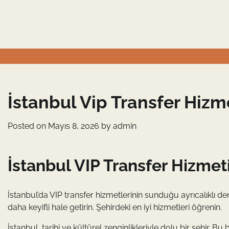
Skip
to
content
İstanbul Vip Transfer Hizm
Posted on
Mayıs 8, 2026
by
admin
İstanbul VIP Transfer Hizmet
İstanbul’da VIP transfer hizmetlerinin sunduğu ayrıcalıklı de
daha keyifli hale getirin. Şehirdeki en iyi hizmetleri öğrenin.
İstanbul, tarihi ve kültürel zenginlikleriyle dolu bir şehir