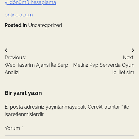
yıldönümü hesaplama
online alarm
Posted in
Uncategorized
Yazı
Previous:
Next:
gezinmesi
Web Tasarim Ajansi İle Serp
Metin2 Pvp Serverda Oyun
Analizi
İci İletisim
Bir yanıt yazın
E-posta adresiniz yayınlanmayacak.
Gerekli alanlar
*
ile
işaretlenmişlerdir
Yorum
*