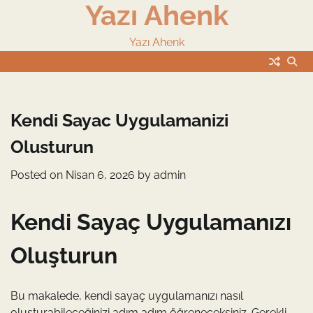
Yazı Ahenk
Skip
to
content
Yazı Ahenk
Kendi Sayac Uygulamanizi
Olusturun
Posted on
Nisan 6, 2026
by
admin
Kendi Sayaç Uygulamanızı
Oluşturun
Bu makalede, kendi sayaç uygulamanızı nasıl
oluşturabileceğinizi adım adım öğreneceksiniz. Gerekli