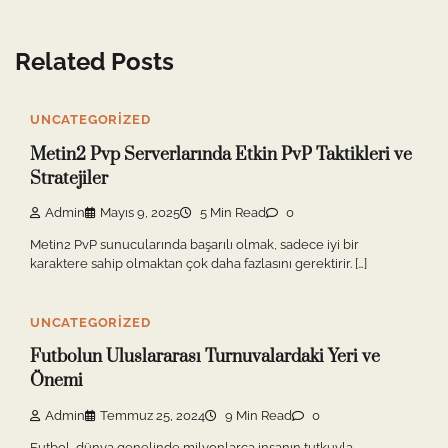
Related Posts
UNCATEGORIZED
Metin2 Pvp Serverlarında Etkin PvP Taktikleri ve
Stratejiler
Admin
Mayıs 9, 2025
5 Min Read
0
Metin2 PvP sunucularında başarılı olmak, sadece iyi bir
karaktere sahip olmaktan çok daha fazlasını gerektirir. […]
UNCATEGORIZED
Futbolun Uluslararası Turnuvalardaki Yeri ve
Önemi
Admin
Temmuz 25, 2024
9 Min Read
0
Futbol, dünya genelinde milyonlarca insanın tutkuyla