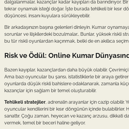
dalgalanmalar, kazançlar kadar kayıpları da barındırıyor. B
tekrar oynamak isteği doğar. İşte burada tehlikeli bir kısı
düşüncesi, insanı kuyulara sürükleyebilir.
Bir arkadaşınızın başına gelenleri dinleyin. Kumar oynamaya
sorunlar ve ilişkilerdeki bozulmalar… Bunlar, yüksek riskli st
bu tür riskli oyunlardan kaçınmak, belki de en akıllıca seçim 
Risk ve Ödül: Online Kumar Dünyasında 
Bazen kayıplar, kazançlardan daha büyük olabilir. Çevrimiçi 
Ama bazı oyuncular bu şansı, istatistiklerle bir araya getir
oyunlarda düşük riskli bahislere odaklanarak, zamanla küç
kazançlar için sağlam bir temel oluşturabilir.
Tehlikeli stratejiler
, adrenalin arayanlar için cazip olabilir.
oyuncular kendilerini bir kısır döngünün içinde bulabilirler. 
sanattır. Çoğu zaman, heyecan ve kazanç arzusu, dikkati dağı
vermek, temel bir beceri haline geliyor.