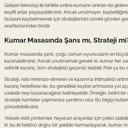
Gelişen teknoloji ile birlikte online kumarın sınırları da g
keyifli anlar paylaşabilirsiniz. Ancak unutmayın, kaybettiğin
fazlasını kaybetmemek için stratejilerinizi sürekli gözden 
anahtarlarından biridir.
Kumar Masasında Şans mı, Strateji mi?
Kumar masasında şans, çoğu zaman oyuncuların en büyük mütte
kazanabilirsiniz. Ancak unutmamak gerekir ki, kumar her zam
seferlik kazanç, tüm stratejinizi geçersiz kılabilir. Peki ya 
Strateji, riski minimize etmenin ve kazanma ihtimalinizi artı
kazanç hedeflese de, bu genellikle kaybın artmasına yol a
vadede neyi kazanacağınızı belirleyebilir. Örneğin, belirli
stratejik hamleler yapmanıza yardımcı olur. Bu bilgiyi kullana
yükseltebilirsiniz.
Yüksek riskli yöntemler, heyecan arayanlar için çekici olabil
ki, bu iki faktörü doğru bir şekilde harmanlayarak, kumar masa