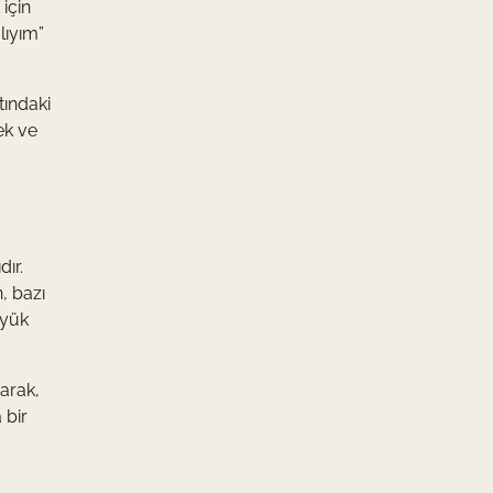
için
lıyım”
tındaki
ek ve
ır.
, bazı
üyük
şarak,
 bir