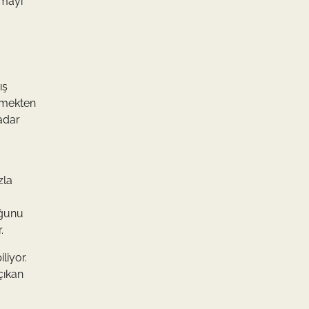
amayı
ış
rümekten
adar
zla
uğunu
.
liyor.
çıkan