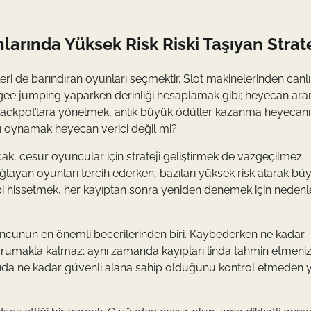
rında Yüksek Risk Riski Taşıyan Strate
ri de barındıran oyunları seçmektir. Slot makinelerinden canlı
ngee jumping yaparken derinliği hesaplamak gibi; heyecan ara
jackpot’lara yönelmek, anlık büyük ödüller kazanma heyecanı
arı oynamak heyecan verici değil mi?
ak, cesur oyuncular için strateji geliştirmek de vazgeçilmez.
ğlayan oyunları tercih ederken, bazıları yüksek risk alarak bü
bi hissetmek, her kayıptan sonra yeniden denemek için nedenl
ncunun en önemli becerilerinden biri. Kaybederken ne kadar
korumakla kalmaz; aynı zamanda kayıpları linda tahmin etmeni
ğıda ne kadar güvenli alana sahip olduğunu kontrol etmeden 