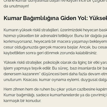
Online kumar dünyasında başarı ve kaybın ince bir çizgide 
da unutmayın!
Kumar Bağımlılığına Giden Yol: Yüksek R
Kumarın yüksek riskli stratejileri, üzerimizdeki heyecan baskı
hızımızı yükselten bir adrenalini tetikliyor. Bunu bir dağd
korkmuyorsanız, heyecanlı bir macera yaşamayı bekleyeme
cesur olduğunuzda gerçek macera başlar. Ancak, bu cesare
kaybettikten sonra geri dönmek zorunda kalabilirsiniz.
Yüksek riskli stratejiler, psikolojik olarak da ilginç bir etki 
işlem yapmaya teşvik edilir. Bu süreç, bazı insanlarda bir b
denersem kazanırım” düşüncesi beni daha fazla devam etme
unuturum. Kısacası, kumar oynama eylemi, duygusal dalgal
Hem zihnen hem de ruhen bu çıkar yolun cazibesine kapılmak,
Kumar bağımlılığı, sadece kumarhanelerde ya da çevrimiçi p
karmaşık bir konudur.