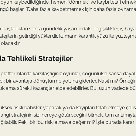
ir oyun kaybedildiğinde, hemen “dönmek” ve kaybı telafi etmek 
r döngü başlar. “Daha fazla kaybetmemek için daha fazla oynama
 başladıktan sonra gündelik yaşamındaki değişiklikler, iş haya
ratejilerin getirdiği yüklerdir. kumarın karanlık yüzü ile yüzleşm
olacaktır.
Tehlikeli Stratejiler
platformlarda karşılaştığınız oyunlar, çoğunlukla şansa dayalıd
erek bir avantaja dönüştürme yoluna giderler. Nasıl mı? Örneğin
ük ama sürekli kazançlar elde edebilirler. Bu, uzun vadede b
 Yüksek riskli bahisler yaparak ya da kayıpları telafi etmeye çalı
Hangi stratejinin sizi nereye götüreceğini bilmek, tam anlamıyla
tabilir. Peki, biri bu riski almaya değer mi? İşte burada karar