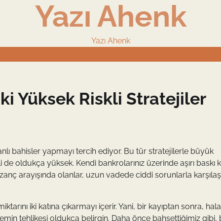
Yazı Ahenk
Yazı Ahenk
 Yüksek Riskli Stratejiler
ı bahisler yapmayı tercih ediyor. Bu tür stratejilerle büyük
li de oldukça yüksek. Kendi bankrolarınız üzerinde aşırı baskı
zanç arayışında olanlar, uzun vadede ciddi sorunlarla karşılaşa
ktarını iki katına çıkarmayı içerir. Yani, bir kayıptan sonra, hala
in tehlikesi oldukça belirgin. Daha önce bahsettiğimiz gibi, b