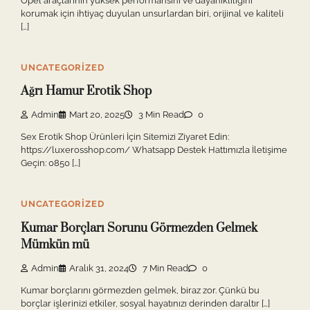
Opel araçlarının yüksek performansını ve dayanıklılığını
korumak için ihtiyaç duyulan unsurlardan biri, orijinal ve kaliteli
[…]
UNCATEGORIZED
Ağrı Hamur Erotik Shop
Admin
Mart 20, 2025
3 Min Read
0
Sex Erotik Shop Ürünleri İçin Sitemizi Ziyaret Edin:
https://luxerosshop.com/ Whatsapp Destek Hattımızla İletişime
Geçin: 0850 […]
UNCATEGORIZED
Kumar Borçları Sorunu Görmezden Gelmek
Mümkün mü
Admin
Aralık 31, 2024
7 Min Read
0
Kumar borçlarını görmezden gelmek, biraz zor. Çünkü bu
borçlar işlerinizi etkiler, sosyal hayatınızı derinden daraltır […]