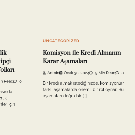
UNCATEGORIZED
lik
Komisyon İle Kredi Almanın
ipçi
Karar Aşamaları
olları
Admin
Ocak 30, 2024
9 Min Read
0
in Read
0
Bir kredi almak istediğinizde, komisyonlar
farklı aşamalarda önemli bir rol oynar. Bu
asında,
aşamaları doğru bir […]
rlik
ler için