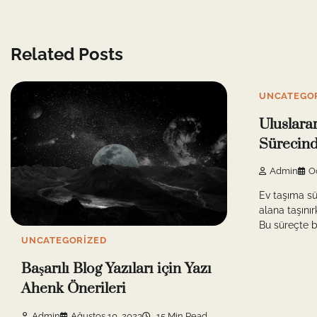
Related Posts
UNCATEGO
Uluslara
Sürecinde
Admin
O
Ev taşıma sür
alana taşınır
Bu süreçte ba
UNCATEGORIZED
Başarılı Blog Yazıları için Yazı
Ahenk Önerileri
Admin
Ağustos 10, 2023
15 Min Read