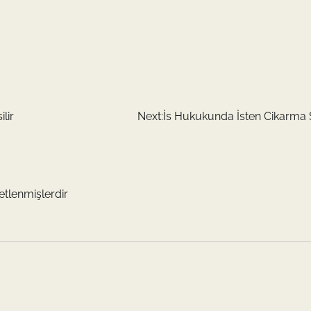
lir
Next:
İs Hukukunda İsten Cikarma 
retlenmişlerdir