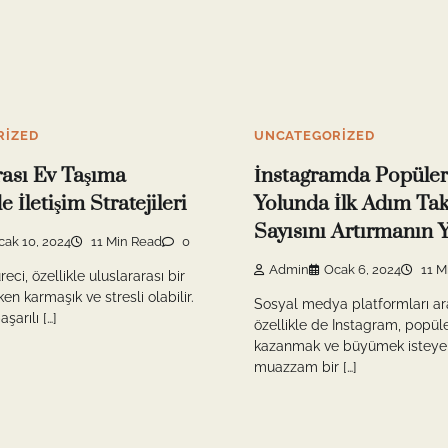
RIZED
UNCATEGORIZED
rası Ev Taşıma
İnstagramda Popüler
 İletişim Stratejileri
Yolunda İlk Adım Tak
Sayısını Artırmanın Y
cak 10, 2024
11 Min Read
0
Admin
Ocak 6, 2024
11 M
eci, özellikle uluslararası bir
ken karmaşık ve stresli olabilir.
Sosyal medya platformları ar
şarılı […]
özellikle de Instagram, popüle
kazanmak ve büyümek isteyen
muazzam bir […]