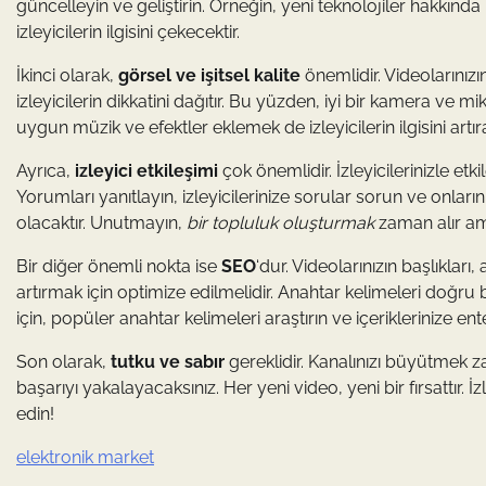
güncelleyin ve geliştirin. Örneğin, yeni teknolojiler hakkın
izleyicilerin ilgisini çekecektir.
İkinci olarak,
görsel ve işitsel kalite
önemlidir. Videolarınızı
izleyicilerin dikkatini dağıtır. Bu yüzden, iyi bir kamera ve mik
uygun müzik ve efektler eklemek de izleyicilerin ilgisini artırab
Ayrıca,
izleyici etkileşimi
çok önemlidir. İzleyicilerinizle etki
Yorumları yanıtlayın, izleyicilerinize sorular sorun ve onla
olacaktır. Unutmayın,
bir topluluk oluşturmak
zaman alır am
Bir diğer önemli nokta ise
SEO
‘dur. Videolarınızın başlıkla
artırmak için optimize edilmelidir. Anahtar kelimeleri doğru bi
için, popüler anahtar kelimeleri araştırın ve içeriklerinize en
Son olarak,
tutku ve sabır
gereklidir. Kanalınızı büyütmek z
başarıyı yakalayacaksınız. Her yeni video, yeni bir fırsattır. 
edin!
elektronik market