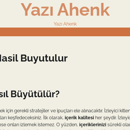
Yazı Ahenk
Yazı Ahenk
asil Buyutulur
sıl Büyütülür?
çin gerekli stratejiler ve ipuçları ele alınacaktır. İzleyici kitlen
arı keşfedeceksiniz. İlk olarak,
içerik kalitesi
her şeydir. İzleyic
, kimse onları izlemek istemez. O yüzden,
içeriklerinizi
sürekli ola