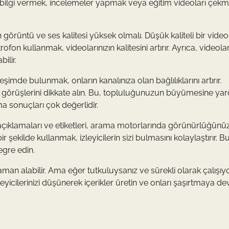
da bilgi vermek, incelemeler yapmak veya eğitim videoları çekm
n görüntü ve ses kalitesi yüksek olmalı. Düşük kaliteli bir video
rofon kullanmak, videolarınızın kalitesini artırır. Ayrıca, videola
ilir.
leşimde bulunmak, onların kanalınıza olan bağlılıklarını artırır.
rın görüşlerini dikkate alın. Bu, topluluğunuzun büyümesine ya
a sonuçları çok değerlidir.
rı, açıklamaları ve etiketleri, arama motorlarında görünürlüğünü
r şekilde kullanmak, izleyicilerin sizi bulmasını kolaylaştırır. 
tegre edin.
aman alabilir. Ama eğer tutkuluysanız ve sürekli olarak çalışıy
İzleyicilerinizi düşünerek içerikler üretin ve onları şaşırtmaya 