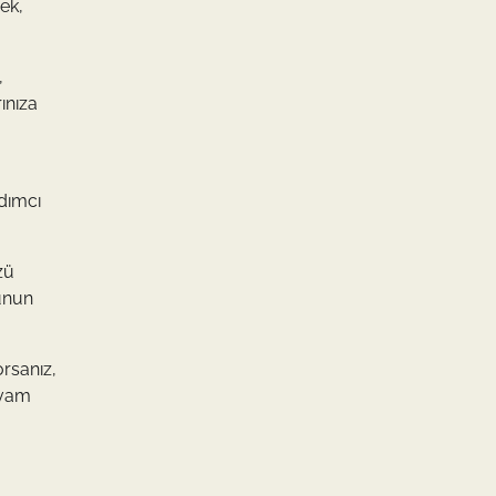
ek,
,
rınıza
rdımcı
zü
Bunun
orsanız,
devam