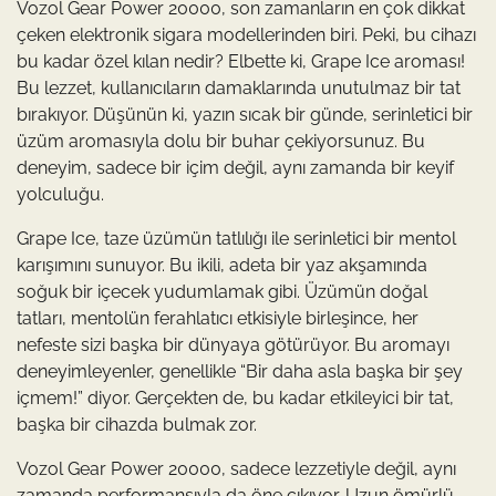
Vozol Gear Power 20000, son zamanların en çok dikkat
çeken elektronik sigara modellerinden biri. Peki, bu cihazı
bu kadar özel kılan nedir? Elbette ki, Grape Ice aroması!
Bu lezzet, kullanıcıların damaklarında unutulmaz bir tat
bırakıyor. Düşünün ki, yazın sıcak bir günde, serinletici bir
üzüm aromasıyla dolu bir buhar çekiyorsunuz. Bu
deneyim, sadece bir içim değil, aynı zamanda bir keyif
yolculuğu.
Grape Ice, taze üzümün tatlılığı ile serinletici bir mentol
karışımını sunuyor. Bu ikili, adeta bir yaz akşamında
soğuk bir içecek yudumlamak gibi. Üzümün doğal
tatları, mentolün ferahlatıcı etkisiyle birleşince, her
nefeste sizi başka bir dünyaya götürüyor. Bu aromayı
deneyimleyenler, genellikle “Bir daha asla başka bir şey
içmem!” diyor. Gerçekten de, bu kadar etkileyici bir tat,
başka bir cihazda bulmak zor.
Vozol Gear Power 20000, sadece lezzetiyle değil, aynı
zamanda performansıyla da öne çıkıyor. Uzun ömürlü