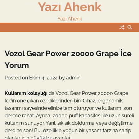
Yazı Ahenk
Skip
to
content
Yazı Ahenk
Vozol Gear Power 20000 Grape İce
Yorum
Posted on
Ekim 4, 2024
by
admin
Kullanım kolaylığı
da Vozol Gear Power 20000 Grape
Ice’ın öne çıkan özelliklerinden biri. Cihaz, ergonomik
tasarımı sayesinde elinize tam oturuyor ve kullanımı son
derece rahat. Ayrıca, 20000 puff kapasitesi ile uzun süreli
kullanım sunuyor. Yani, sık sık doldurma veya değiştirme
derdine son! Bu, özellikle yoğun bir yaşam tarzına sahip
olanlar için büyük bir avantaj.