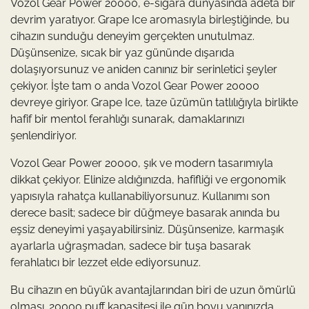
Vozol Gear Power 20000, e-sigara dünyasında adeta bir
devrim yaratıyor. Grape Ice aromasıyla birleştiğinde, bu
cihazın sunduğu deneyim gerçekten unutulmaz.
Düşünsenize, sıcak bir yaz gününde dışarıda
dolaşıyorsunuz ve aniden canınız bir serinletici şeyler
çekiyor. İşte tam o anda Vozol Gear Power 20000
devreye giriyor. Grape Ice, taze üzümün tatlılığıyla birlikte
hafif bir mentol ferahlığı sunarak, damaklarınızı
şenlendiriyor.
Vozol Gear Power 20000, şık ve modern tasarımıyla
dikkat çekiyor. Elinize aldığınızda, hafifliği ve ergonomik
yapısıyla rahatça kullanabiliyorsunuz. Kullanımı son
derece basit; sadece bir düğmeye basarak anında bu
eşsiz deneyimi yaşayabilirsiniz. Düşünsenize, karmaşık
ayarlarla uğraşmadan, sadece bir tuşa basarak
ferahlatıcı bir lezzet elde ediyorsunuz.
Bu cihazın en büyük avantajlarından biri de uzun ömürlü
olması. 20000 puff kapasitesi ile gün boyu yanınızda