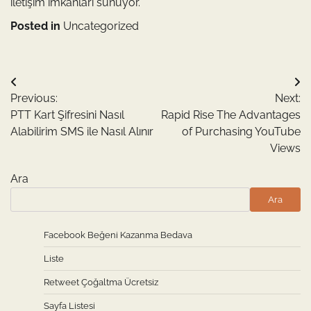
iletişim imkanları sunuyor.
Posted in
Uncategorized
Yazı
Previous:
Next:
gezinmesi
PTT Kart Şifresini Nasıl
Rapid Rise The Advantages
Alabilirim SMS ile Nasıl Alınır
of Purchasing YouTube
Views
Ara
Ara
Facebook Beğeni Kazanma Bedava
Liste
Retweet Çoğaltma Ücretsiz
Sayfa Listesi